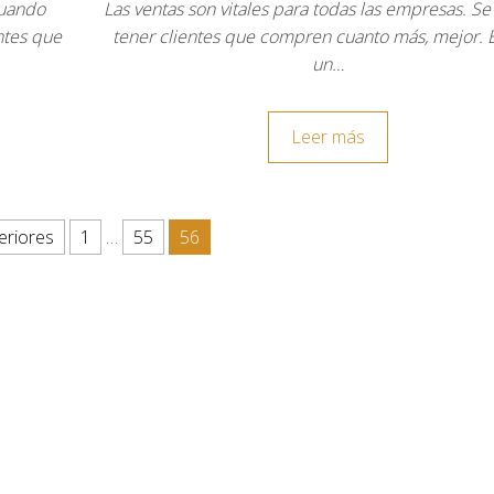
cuando
Las ventas son vitales para todas las empresas. Se
ntes que
tener clientes que compren cuanto más, mejor. E
un…
Leer más
eriores
1
…
55
56