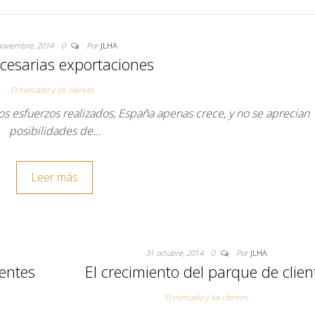
noviembre, 2014
0
Por
JLHA
cesarias exportaciones
El mercado y los clientes
os esfuerzos realizados, España apenas crece, y no se aprecian
posibilidades de…
Leer más
31 octubre, 2014
0
Por
JLHA
ientes
El crecimiento del parque de clien
El mercado y los clientes