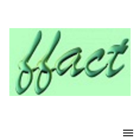
¡BIENVENIDO!
– FFACT