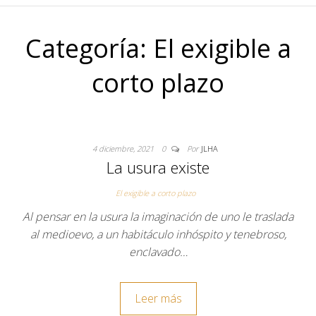
Categoría:
El exigible a
corto plazo
4 diciembre, 2021
0
Por
JLHA
La usura existe
El exigible a corto plazo
Al pensar en la usura la imaginación de uno le traslada
al medioevo, a un habitáculo inhóspito y tenebroso,
enclavado…
Leer más