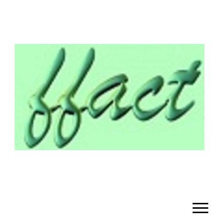
¡BIENVENIDO!
– FFACT