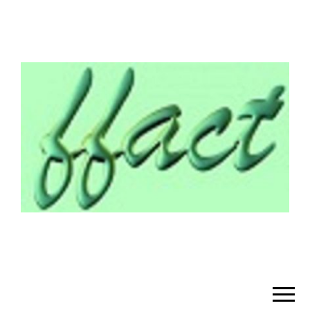
¡BIENVENIDO!
– FFACT