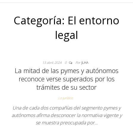
Categoría:
El entorno
legal
13 abril, 2024
0
Por
JLHA
La mitad de las pymes y autónomos
reconoce verse superados por los
trámites de su sector
Lo jurídico
Una de cada dos compañías del segmento pymes y
autónomos afirma desconocer la normativa vigente y
se muestra preocupada por…