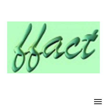
¡BIENVENIDO!
– FFACT