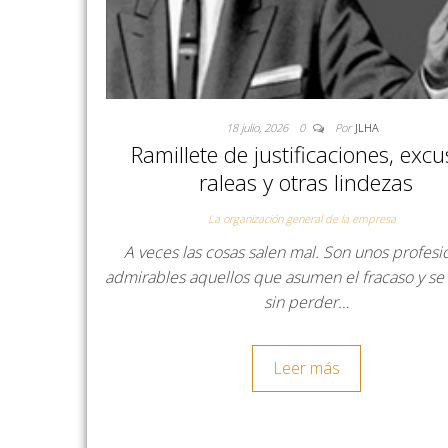
18 julio, 2026
0
Por
JLHA
Ramillete de justificaciones, excu
raleas y otras lindezas
La organización general de la empresa
A veces las cosas salen mal. Son unos profesi
admirables aquellos que asumen el fracaso y se
sin perder…
Leer más