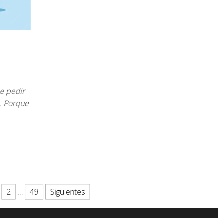
e pedir
. Porque
2
…
49
Siguientes