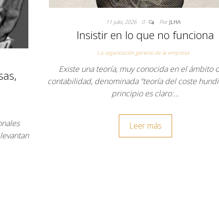
11 julio, 2026
0
Por
JLHA
Insistir en lo que no funciona
La organización general de la empresa
Existe una teoría, muy conocida en el ámbito d
sas,
contabilidad, denominada “teoría del coste hundi
principio es claro:…
onales
Leer más
 levantan