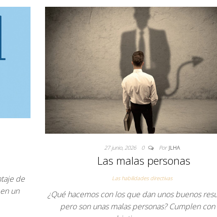
27 junio, 2026
0
Por
JLHA
Las malas personas
ntaje de
Las habilidades directivas
 en un
¿Qué hacemos con los que dan unos buenos resu
pero son unas malas personas? Cumplen con 