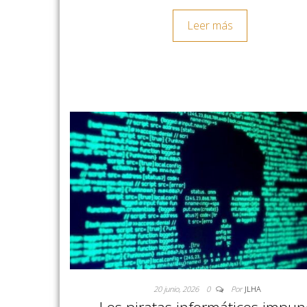
Leer más
20 junio, 2026
0
Por
JLHA
Los piratas informáticos impun