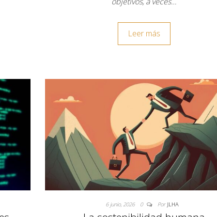
objetivos, a veces…
Leer más
6 junio, 2026
0
Por
JLHA
es
La sostenibilidad humana