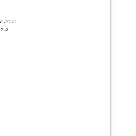
l cuando
o la