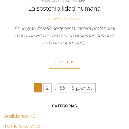
6 junio, 2026
0
Por
JLHA
La sostenibilidad humana
Las habilidades directivas
Es un gran desafío sostener la carrera profesional
cuando la vida te sacude con virajes tan humanos
como la maternidad,…
Leer más
Paginación de entradas
1
2
…
56
Siguientes
CATEGORÍAS
Anglicismos 4.0
To the excellence