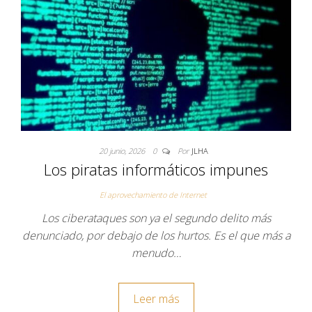
20 junio, 2026
0
Por
JLHA
Los piratas informáticos impunes
El aprovechamiento de Internet
Los ciberataques son ya el segundo delito más
denunciado, por debajo de los hurtos. Es el que más a
menudo…
Leer más