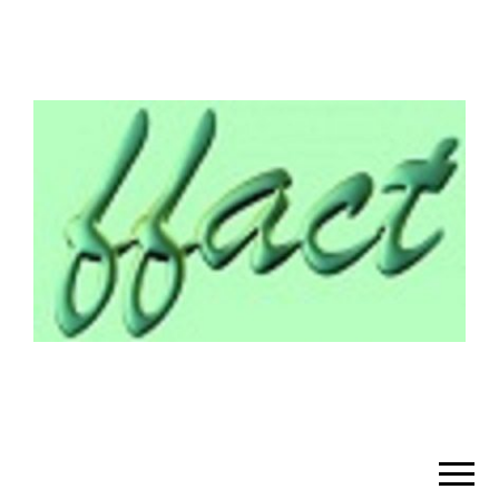
¡BIENVENIDO!
– FFACT