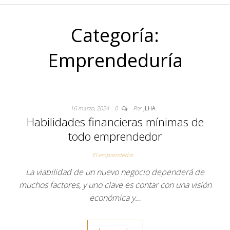
Categoría:
Emprendeduría
16 marzo, 2024
0
Por
JLHA
Habilidades financieras mínimas de
todo emprendedor
El emprendedor
La viabilidad de un nuevo negocio dependerá de
muchos factores, y uno clave es contar con una visión
económica y…