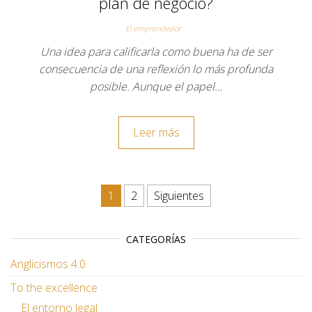
plan de negocio?
El emprendedor
Una idea para calificarla como buena ha de ser
consecuencia de una reflexión lo más profunda
posible. Aunque el papel…
Leer más
Paginación de entradas
1
2
Siguientes
CATEGORÍAS
Anglicismos 4.0
To the excellence
El entorno legal