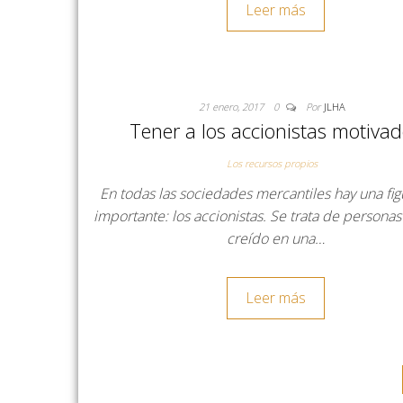
Leer más
21 enero, 2017
0
Por
JLHA
Tener a los accionistas motiva
Los recursos propios
En todas las sociedades mercantiles hay una fi
importante: los accionistas. Se trata de persona
creído en una…
Leer más
Paginación de entradas