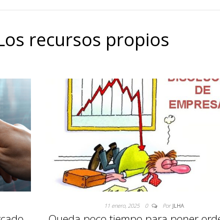
Los recursos propios
11 enero, 2025
0
Por
JLHA
rcado
Queda poco tiempo para poner ord