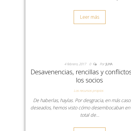
Leer más
4 febrero, 2017
0
Por
JLHA
Desavenencias, rencillas y conflicto
los socios
Los recursos propios
De haberlas, haylas. Por desgracia, en más caso
deseados, hemos visto cómo desembocaban en u
total de…