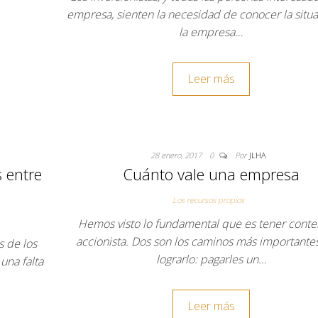
empresa, sienten la necesidad de conocer la situ
la empresa…
Leer más
28 enero, 2017
0
Por
JLHA
s entre
Cuánto vale una empresa
Los recursos propios
Hemos visto lo fundamental que es tener conten
accionista. Dos son los caminos más importante
s de los
lograrlo: pagarles un…
na falta
Leer más