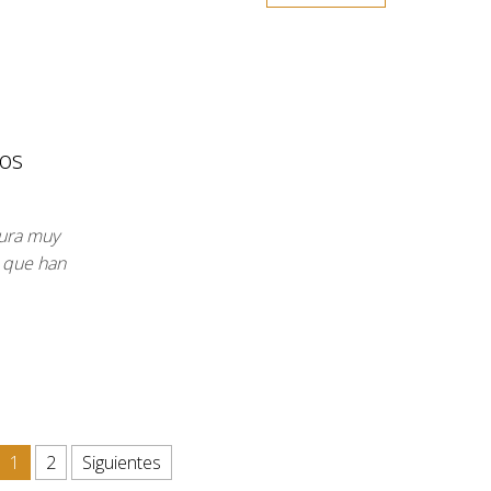
dos
gura muy
s que han
1
2
Siguientes