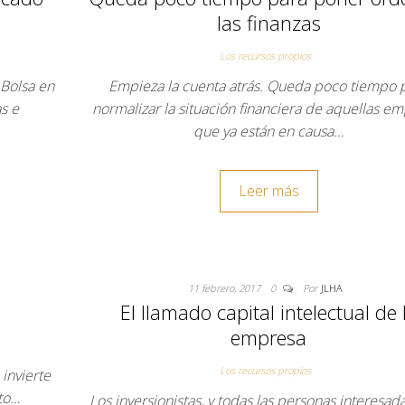
las finanzas
Los recursos propios
 Bolsa en
Empieza la cuenta atrás. Queda poco tiempo 
as e
normalizar la situación financiera de aquellas e
que ya están en causa…
Leer más
11 febrero, 2017
0
Por
JLHA
El llamado capital intelectual de 
empresa
Los recursos propios
invierte
nto…
Los inversionistas, y todas las personas interesada