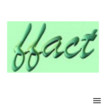
¡BIENVENIDO!
– FFACT