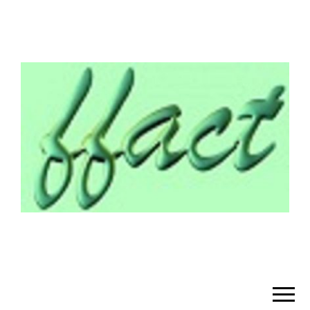
¡BIENVENIDO!
– FFACT