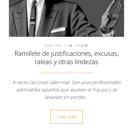
18 julio, 2026
0
Por
JLHA
Ramillete de justificaciones, excusas,
raleas y otras lindezas
La organización general de la empresa
A veces las cosas salen mal. Son unos profesionales
admirables aquellos que asumen el fracaso y se
levantan sin perder…
Leer más