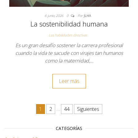
6 junio, 2026
0
Por
JLHA
La sostenibilidad humana
Las habilidades directivas
Es un gran desafío sostener la carrera profesional
cuando la vida te sacude con virajes tan humanos
como la maternidad,…
Leer más
Paginación de entradas
1
2
…
44
Siguientes
CATEGORÍAS