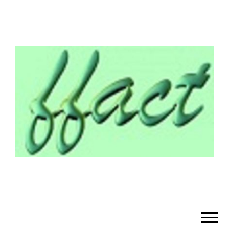
¡BIENVENIDO!
– FFACT