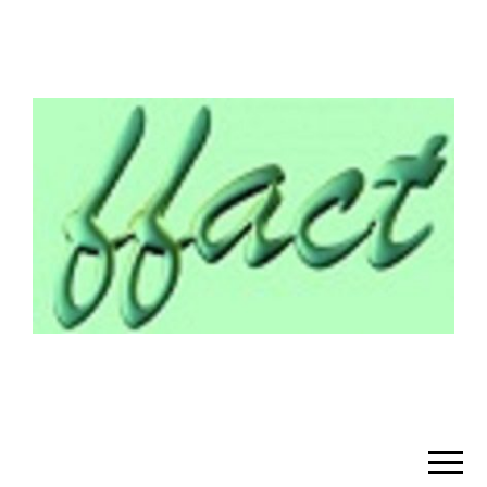
¡BIENVENIDO!
– FFACT