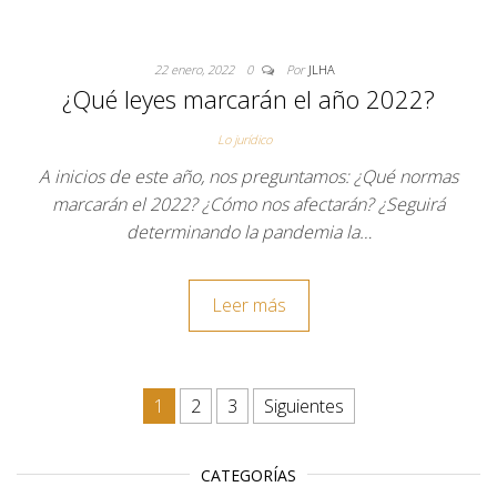
22 enero, 2022
0
Por
JLHA
¿Qué leyes marcarán el año 2022?
Lo jurídico
A inicios de este año, nos preguntamos: ¿Qué normas
marcarán el 2022? ¿Cómo nos afectarán? ¿Seguirá
determinando la pandemia la…
Leer más
Paginación de entradas
1
2
3
Siguientes
CATEGORÍAS