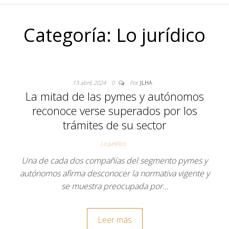
Categoría:
Lo jurídico
13 abril, 2024
0
Por
JLHA
La mitad de las pymes y autónomos
reconoce verse superados por los
trámites de su sector
Lo jurídico
Una de cada dos compañías del segmento pymes y
autónomos afirma desconocer la normativa vigente y
se muestra preocupada por…
Leer más