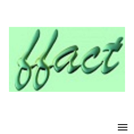
¡BIENVENIDO!
– FFACT