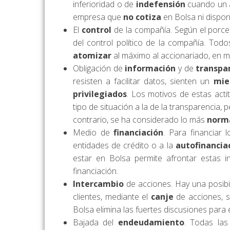
inferioridad o de
indefensión
cuando un 
empresa que
no cotiza
en Bolsa ni dispon
El
control
de la compañía. Según el porce
del control político de la compañía. To
atomizar
al máximo al accionariado, en
Obligación de
información
y de
transpa
resisten a facilitar datos, sienten un
mie
privilegiados
. Los motivos de estas act
tipo de situación a la de la transparencia
contrario, se ha considerado lo más
norm
Medio de
financiación
. Para financiar
entidades de crédito o a la
autofinancia
estar en Bolsa permite afrontar estas i
financiación.
Intercambio
de acciones. Hay una posibi
clientes, mediante el
canje
de acciones, 
Bolsa elimina las fuertes discusiones para
Bajada del
endeudamiento
. Todas la