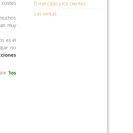
s costes
El mercado y los clientes
Las ventas
 muchos
man muy
os es el
que no
cciones
bre “
los