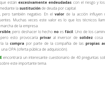
 que están
excesivamente endeudadas
con el riesgo y lo
 mediante la
sustitución
de deuda por capital.
o, pero también negativo. En el
valor
de la acción influyen
sentes. Muchas veces este valor es lo que los técnicos lla
marcha de la empresa.
rsible
, pero deshacer lo hecho
no
es
fácil
. Uno de los camin
l, pero esto provocaría
privar
al inversor de
solidez
cosa 
ría la
compra
por parte de la compañía de las
propias a
 una OPA (oferta pública de adquisición).
E
encontrará un interesante cuestionario de 40 preguntas so
r sobre este importante tema.