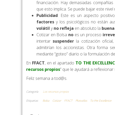
financiación. Hay demasiadas compañías
que esto implica. Se puede bajar este nivel
Publicidad
. Este es un aspecto positiv
factores
y los psicológicos no están au
volátil
y
no refleja
en absoluto la
buena
Cotizar en Bolsa
no
es un proceso
irreve
intentar
suspender
la cotización oficia
admitirían los accionistas. Otra forma se
mediante “goteo” diario o la formulación de
En
FFACT
, en el apartado
TO THE EXCELLENC
recursos propios
” que le ayudará a reflexiona
Feliz semana a tod@s.
Categoría
Los recursos propios
Etiquetas
Bolsa
Cotizar
FFACT
Plusvalías
To the Excellence