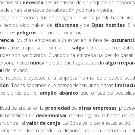
accionista
necesita
desprenderse de un paquete de acciones
e de una sistemática de valoración y compra – venta.
ntaje de acciones que se pongan a la venta puede haber una
dos hemos oído hablar de
tiburones
y de
Opas hostiles
. Si 
 menores
peligros
incurrirá la compañía.
rencia
. Muchas empresas aún están en la fase del
oscurant
do
atroz a que su información
salga
del círculo preestabl
itudes son variopintos. Cuando una empresa ha decido pasar
, personalmente
nunca
he visto que haya sucedido
algo irrepa
al
del mundo.
 los nuevos proyectos una empresa normal sólo puede acudi
ción
. Todos sabemos que ambas tienen unas claras
limitac
nversiones por el
amplio abanico
que ofrece de posibilid
lidad de entrar en la
propiedad
de
otras empresas
, provee
sin necesidad de
desembolsar
dinero alguno. El hecho de co
 encontrar el
valor de canje
. La Bolsa ya lo tiene establecido.
s empresas deben tender a disponer de una estructura óp