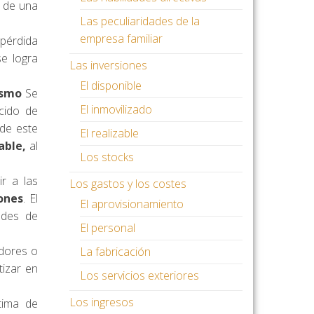
 de una
Las peculiaridades de la
empresa familiar
 pérdida
se logra
Las inversiones
El disponible
ismo
Se
El inmovilizado
ecido de
 de este
El realizable
rable,
al
Los stocks
r a las
Los gastos y los costes
iones
. El
El aprovisionamiento
ades de
El personal
dores o
La fabricación
tizar en
Los servicios exteriores
Los ingresos
tima de