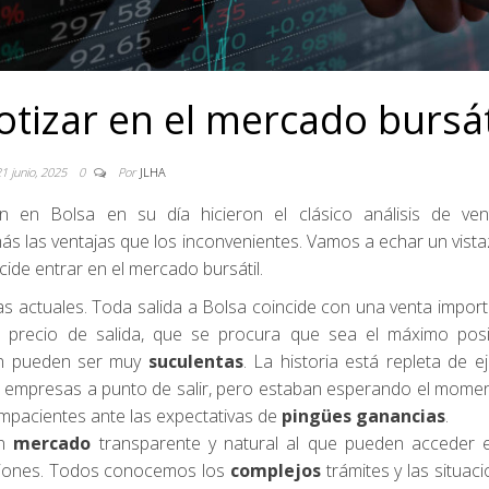
otizar en el mercado bursát
21 junio, 2025
0
Por
JLHA
 en Bolsa en su día hicieron el clásico análisis de ven
ás las ventajas que los inconvenientes. Vamos a echar un vista
ide entrar en el mercado bursátil.
as actuales. Toda salida a Bolsa coincide con una venta impor
l precio de salida, que se procura que sea el máximo posib
en pueden ser muy
suculentas
. La historia está repleta de e
 empresas a punto de salir, pero estaban esperando el mome
impacientes ante las expectativas de
pingües ganancias
.
un
mercado
transparente y natural al que pueden acceder 
iones. Todos conocemos los
complejos
trámites y las situac