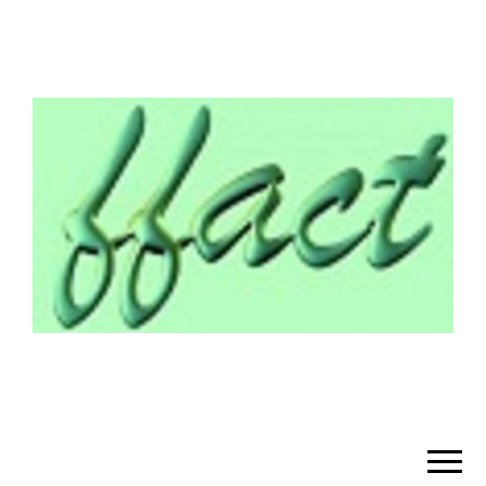
¡BIENVENIDO!
– FFACT