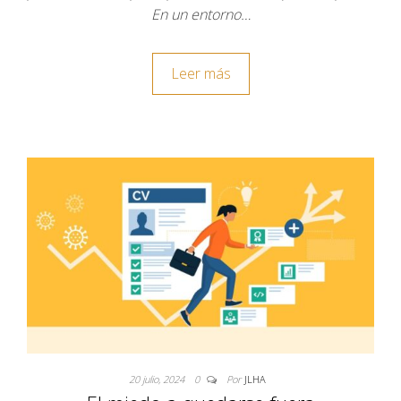
En un entorno…
Leer más
20 julio, 2024
0
Por
JLHA