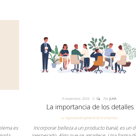
9 noviembre, 2024
0
Por
JLHA
La importancia de los detalles
La organización general de la empresa
oblema es
Incorporar belleza a un producto banal, es un d
omoda
inesperado. Algo que se agradece. Una forma di