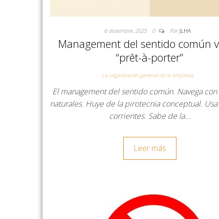
6 diciembre, 2025
0
Por
JLHA
Management del sentido común v
“prêt-à-porter”
La organización general de la empresa
El management del sentido común. Navega con c
naturales. Huye de la pirotecnia conceptual. Usa
corrientes. Sabe de la…
Leer más