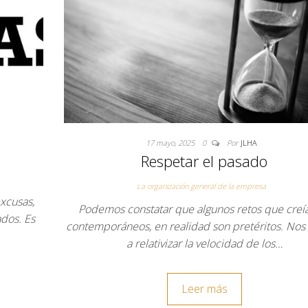
17 mayo, 2025
0
Por
JLHA
Respetar el pasado
La organización general de la empresa
xcusas,
Podemos constatar que algunos retos que cre
dos. Es
contemporáneos, en realidad son pretéritos. Nos
a relativizar la velocidad de los…
Leer más