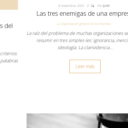
8 noviembre, 2025
0
Por
JLHA
Las tres enemigas de una empre
s del
La organización general de la empresa
La raíz del problema de muchas organizaciones 
resumir en tres simples íes: ignorancia, inerci
ideología. La clarividencia…
riterios
 palabras
Leer más