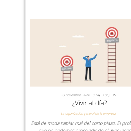
23 noviembre, 2024
0
Por
JLHA
¿Vivir al día?
La organización general de la empresa
Está de moda hablar mal del corto plazo. El pr
que no podemos prescindir de él. Nos inc