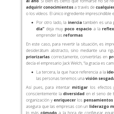
al año
. Si bien es cierto que formarse no se r
adquirir conocimientos
a través de
cualquie
o los vídeos. El único ingrediente imprescindible 
Por otro lado, la
inercia
también es una p
día”
deja muy
poco espacio
a la
refle
emprender las
reformas
En este caso, para revertir la situación, es imp
desiderátum abstracto, sino mediante una ri
priorizarlas
correctamente, convertirlas en
pr
decía el empresario Jack Welch, “la gracia es ca
La tercera, la que hace referencia a la
ide
las personas tenemos una
visión sesgad
Así pues, para intentar
mitigar
los efectos 
conscientemente la
diversidad
en el seno de 
organización y
enriquecer
los
pensamientos
asegura que las empresas con un
liderazgo m
lo más
cómodo
a la hora de configurar equi