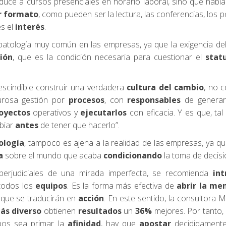
educe a cursos presenciales en horario laboral, sino que hab
r formato
, como pueden ser la lectura, las conferencias, los 
es el
interés
.
atología muy común en las empresas, ya que la exigencia de
xión
, que es la condición necesaria para cuestionar el
stat
rescindible construir una verdadera
cultura del cambio
, no 
gurosa gestión por
procesos
, con
responsables
de genera
oyectos
operativos y
ejecutarlos
con eficacia. Y es que, ta
mbiar
antes
de tener que hacerlo”.
ología
, tampoco es ajena a la realidad de las empresas, ya q
a
sobre el mundo que acaba
condicionando
la toma de decisi
perjudiciales de una mirada imperfecta, se recomienda
int
todos los
equipos
. Es la forma más efectiva de
abrir la me
que se traducirán en
acción
. En este sentido, la consultora 
ás diverso
obtienen
resultados
un
36%
mejores. Por tanto
pos sea primar la
afinidad
, hay que
apostar
decididamente