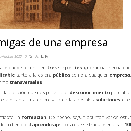
emigas de una empresa
oviembre, 2025
0
Por
JLHA
s se puede resumir en
tres
simples
íes
: ignorancia, inercia e i
licable
tanto a la esfera
pública
como a cualquier
empresa
omo
transversales
.
uella afección que nos provoca el
desconocimiento
parcial o 
e afectan a una empresa o de las posibles
soluciones
que 
tídoto: la
formación
. De hecho, según apuntan varios estud
de su tiempo al
aprendizaje
, cosa que se traduce en unas
10