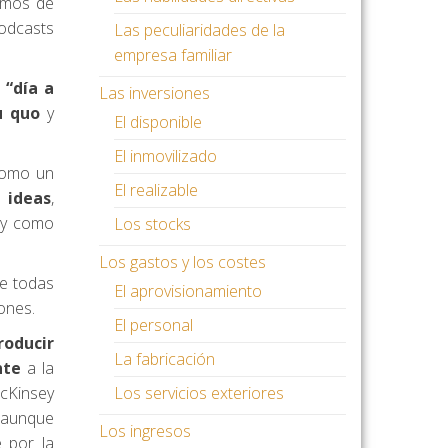
lamos de
podcasts
Las peculiaridades de la
empresa familiar
l
“día a
Las inversiones
u quo
y
El disponible
El inmovilizado
como un
El realizable
r
ideas
,
l y como
Los stocks
Los gastos y los costes
ue todas
El aprovisionamiento
ones.
El personal
roducir
La fabricación
nte
a la
McKinsey
Los servicios exteriores
, aunque
Los ingresos
 por la