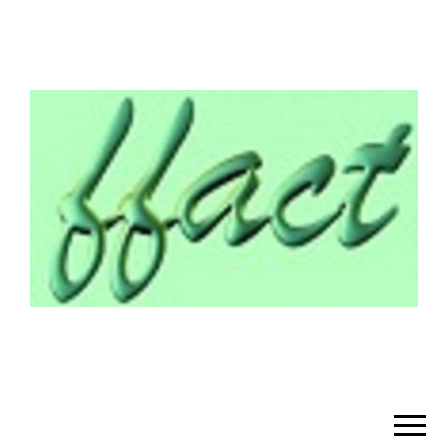
¡BIENVENIDO!
– FFACT