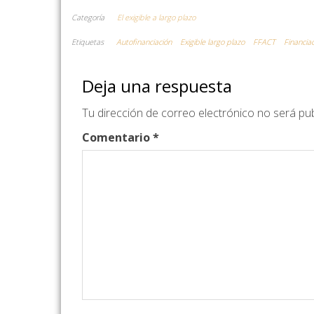
Categoría
El exigible a largo plazo
Etiquetas
Autofinanciación
Exigible largo plazo
FFACT
Financia
Deja una respuesta
Tu dirección de correo electrónico no será pub
Comentario
*