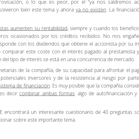
rovisación, o lo que es peor, por el “ya nos saldremos ade
lvieron bien este tema y ahora
ya no existen
. La financiaci
istas aumenten su rentabilidad
, siempre y cuando los benefici
cieros ocasionados por los créditos recibidos. No nos enga
esponde con los dividendos que obtiene el accionista por su in
comparar este coste con el interés pagado al prestamista y 
n del tipo de interés se está en una concurrencia de mercado.
etarias de la compañía, de su capacidad para afrontar el pa
 potenciales inversores y de la resistencia al riesgo por part
istema de financiación
. Es muy posible que la compañía consi
 es decir
combinar ambas formas
: algo de autofinanciación y
encontrará un interesante cuestionario de 40 preguntas so
exionar sobre este importante tema.