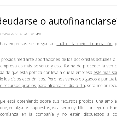
eudarse o autofinanciarse
4 marzo, 2017
0
Por
JLHA
uchas empresas se preguntan
cuál es la mejor financiación
, 
s propios
mediante aportaciones de los accionistas actuales o
a empresa es más solvente y esta forma de proceder la ven 
da de que esta política conlleva a que la empresa
esté más sa
de los ciclos económicos. Pero nos vemos obligados a puntuali
n recursos propios para afrontar el día a día,
será mejor recur
ue está obteniendo sobre sus recursos propios, una amplia
que, en algunos supuestos, va a ser muy difícil conseguirlo. Pu
u confianza en la compañía y no estén dispuestos a con