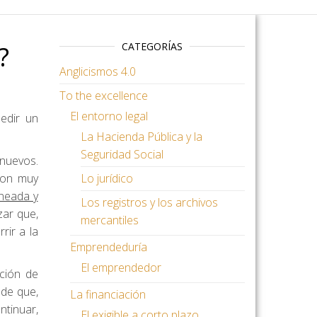
?
CATEGORÍAS
Anglicismos 4.0
To the excellence
El entorno legal
pedir un
La Hacienda Pública y la
Seguridad Social
 nuevos.
con muy
Lo jurídico
neada y
Los registros y los archivos
zar que,
mercantiles
rir a la
Emprendeduría
El emprendedor
ción de
ede que,
La financiación
tinuar,
El exigible a corto plazo