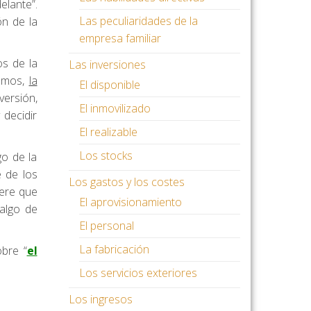
lante”.
Las peculiaridades de la
ón de la
empresa familiar
os de la
Las inversiones
ñemos,
la
El disponible
versión,
El inmovilizado
decidir
El realizable
Los stocks
go de la
e de los
Los gastos y los costes
dere que
El aprovisionamiento
 algo de
El personal
La fabricación
bre “
el
Los servicios exteriores
Los ingresos