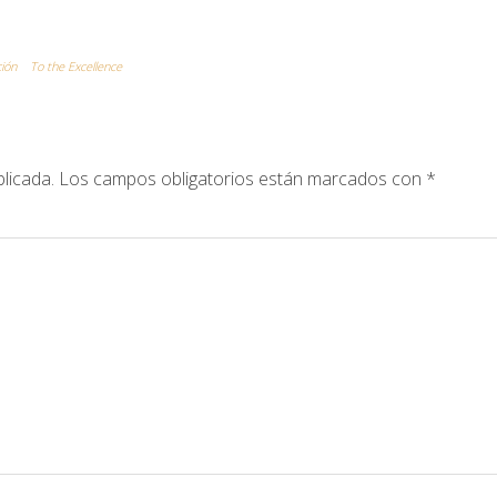
ción
To the Excellence
licada.
Los campos obligatorios están marcados con
*