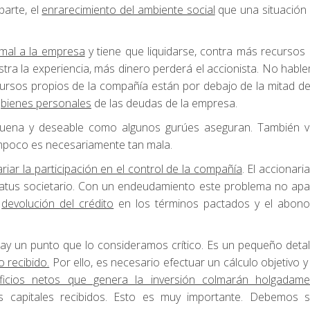
parte, el
enrarecimiento del ambiente social
que una situación
 mal a la empresa
y tiene que liquidarse, contra más recursos
stra la experiencia, más dinero perderá el accionista. No habl
cursos propios de la compañía están por debajo de la mitad de 
s
bienes personales
de las deudas de la empresa.
 buena y deseable como algunos gurúes aseguran. También 
mpoco es necesariamente tan mala.
ariar la participación en el control de la compañía
. El accionari
status societario. Con un endeudamiento este problema no ap
a
devolución del crédito
en los términos pactados y el abono
hay un punto que lo consideramos crítico. Es un pequeño detal
o recibido.
Por ello, es necesario efectuar un cálculo objetivo y 
ficios netos que genera la inversión colmarán holgadame
os capitales recibidos. Esto es muy importante. Debemos 