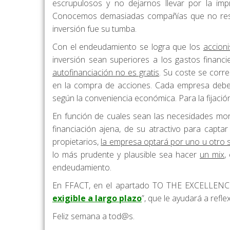
escrupulosos y no dejarnos llevar por la imp
Conocemos demasiadas compañías que no reso
inversión fue su tumba.
Con el endeudamiento se logra que los
accion
inversión sean superiores a los gastos finan
autofinanciación no es gratis
. Su coste se corr
en la compra de acciones. Cada empresa debe 
según la conveniencia económica. Para la fijació
En función de cuales sean las necesidades mon
financiación ajena, de su atractivo para captar
propietarios,
la empresa optará por uno u otro s
lo más prudente y plausible sea hacer
un mix
,
endeudamiento.
En FFACT, en el apartado TO THE EXCELLENCE 
exigible a largo plazo
”, que le ayudará a refl
Feliz semana a tod@s.