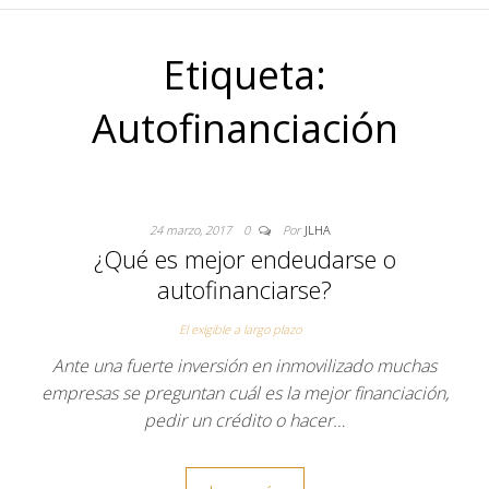
Etiqueta:
Autofinanciación
24 marzo, 2017
0
Por
JLHA
¿Qué es mejor endeudarse o
autofinanciarse?
El exigible a largo plazo
Ante una fuerte inversión en inmovilizado muchas
empresas se preguntan cuál es la mejor financiación,
pedir un crédito o hacer…