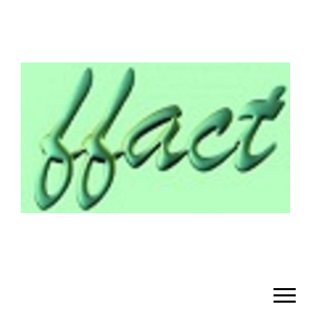
¡BIENVENIDO!
– FFACT