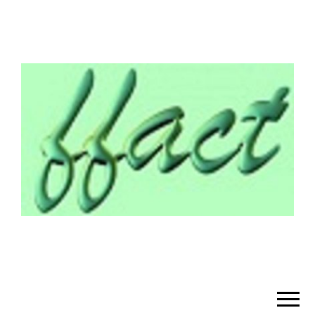
¡BIENVENIDO!
– FFACT