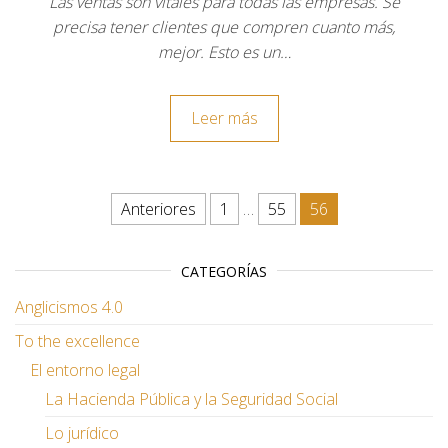
Las ventas son vitales para todas las empresas. Se
precisa tener clientes que compren cuanto más,
mejor. Esto es un…
Leer más
Paginación de entradas
Anteriores
1
…
55
56
CATEGORÍAS
Anglicismos 4.0
To the excellence
El entorno legal
La Hacienda Pública y la Seguridad Social
Lo jurídico