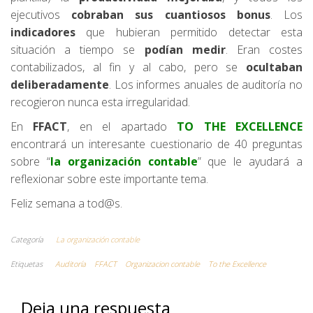
ejecutivos
cobraban sus cuantiosos bonus
. Los
indicadores
que hubieran permitido detectar esta
situación a tiempo se
podían medir
. Eran costes
contabilizados, al fin y al cabo, pero se
ocultaban
deliberadamente
. Los informes anuales de auditoría no
recogieron nunca esta irregularidad.
En
FFACT
, en el apartado
TO THE EXCELLENCE
encontrará un interesante cuestionario de 40 preguntas
sobre “
la organización contable
” que le ayudará a
reflexionar sobre este importante tema.
Feliz semana a tod@s.
Categoría
La organización contable
Etiquetas
Auditoría
FFACT
Organizacion contable
To the Excellence
Deja una respuesta