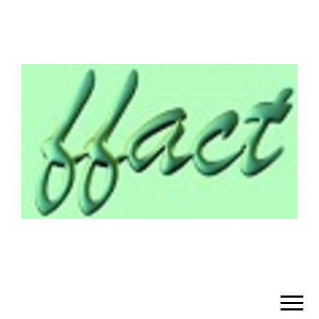
¡BIENVENIDO!
– FFACT