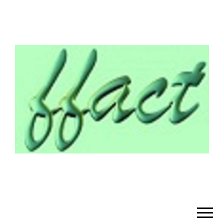
¡BIENVENIDO!
– FFACT