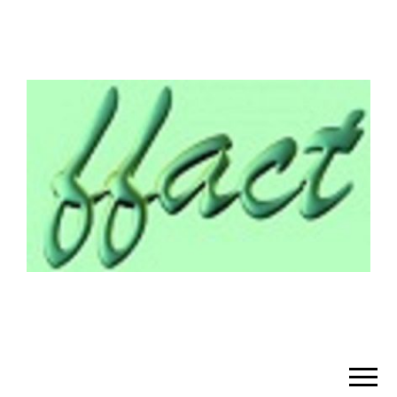
¡BIENVENIDO!
– FFACT