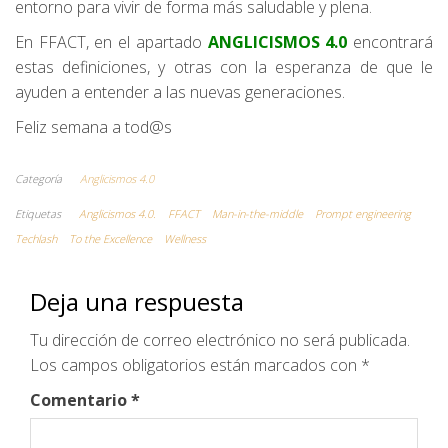
entorno para vivir de forma más saludable y plena.
En FFACT, en el apartado
ANGLICISMOS 4.0
encontrará
estas definiciones, y otras con la esperanza de que le
ayuden a entender a las nuevas generaciones.
Feliz semana a tod@s
Categoría
Anglicismos 4.0
Etiquetas
Anglicismos 4.0.
FFACT
Man-in-the-middle
Prompt engineering
Techlash
To the Excellence
Wellness
Deja una respuesta
Tu dirección de correo electrónico no será publicada.
Los campos obligatorios están marcados con
*
Comentario
*