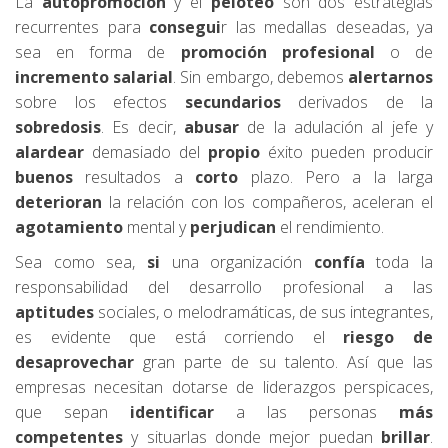
La
autopromoción
y el
peloteo
son dos estrategias
recurrentes para
consegui
r las medallas deseadas, ya
sea en forma de
promoción profesional
o de
incremento salarial
. Sin embargo, debemos
alertarnos
sobre los efectos
secundarios
derivados de la
sobredosis
. Es decir,
abusar
de la adulación al jefe y
alardear
demasiado del
propio
éxito pueden producir
buenos
resultados a
corto
plazo. Pero a la larga
deterioran
la relación con los compañeros, aceleran el
agotamiento
mental y
perjudican
el rendimiento.
Sea como sea,
si
una organización
confía
toda la
responsabilidad del desarrollo profesional a las
aptitudes
sociales, o melodramáticas, de sus integrantes,
es evidente que está corriendo el
riesgo de
desaprovechar
gran parte de su talento. Así que las
empresas necesitan dotarse de liderazgos perspicaces,
que sepan
identificar
a las personas
más
competentes
y situarlas donde mejor puedan
brillar
.