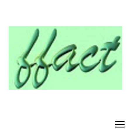
¡BIENVENIDO!
– FFACT