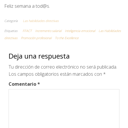
Feliz semana a tod@s.
Categoría
Las habilidades directivas
Etiquetas
FFACT
Incremento salarial
Inteligencia emocional
Las Habilidades
directivas
Promoción profesional
To the Excellence
Deja una respuesta
Tu dirección de correo electrónico no será publicada.
Los campos obligatorios están marcados con
*
Comentario
*