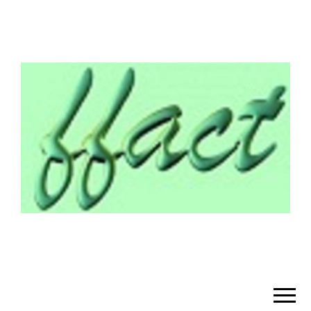
¡BIENVENIDO!
– FFACT