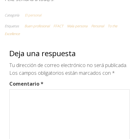
Categoría
El personal
Etiquetas
Buen profesional
FFACT
Mala persona
Personal
To the
Excellence
Deja una respuesta
Tu dirección de correo electrónico no será publicada.
Los campos obligatorios están marcados con
*
Comentario
*