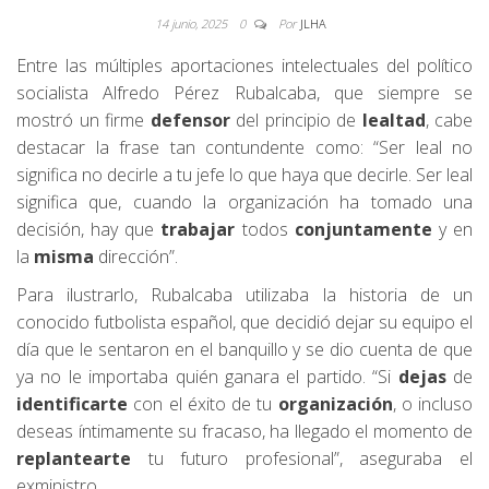
14 junio, 2025
0
Por
JLHA
Entre las múltiples aportaciones intelectuales del político
socialista Alfredo Pérez Rubalcaba, que siempre se
mostró un firme
defensor
del principio de
lealtad
, cabe
destacar la frase tan contundente como: “Ser leal no
significa no decirle a tu jefe lo que haya que decirle. Ser leal
significa que, cuando la organización ha tomado una
decisión, hay que
trabajar
todos
conjuntamente
y en
la
misma
dirección”.
Para ilustrarlo, Rubalcaba utilizaba la historia de un
conocido futbolista español, que decidió dejar su equipo el
día que le sentaron en el banquillo y se dio cuenta de que
ya no le importaba quién ganara el partido. “Si
dejas
de
identificarte
con el éxito de tu
organización
, o incluso
deseas íntimamente su fracaso, ha llegado el momento de
replantearte
tu futuro profesional”, aseguraba el
exministro.