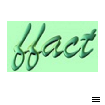
¡BIENVENIDO!
– FFACT