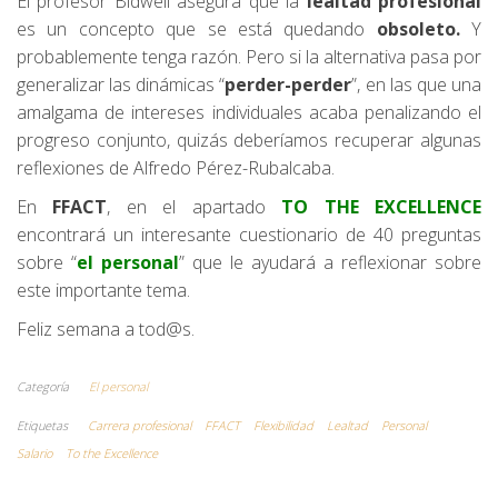
El profesor Bidwell asegura que la
lealtad profesional
es un concepto que se está quedando
obsoleto.
Y
probablemente tenga razón. Pero si la alternativa pasa por
generalizar las dinámicas “
perder-perder
”, en las que una
amalgama de intereses individuales acaba penalizando el
progreso conjunto, quizás deberíamos recuperar algunas
reflexiones de Alfredo Pérez-Rubalcaba.
En
FFACT
, en el apartado
TO THE EXCELLENCE
encontrará un interesante cuestionario de 40 preguntas
sobre “
el personal
” que le ayudará a reflexionar sobre
este importante tema.
Feliz semana a tod@s.
Categoría
El personal
Etiquetas
Carrera profesional
FFACT
Flexibilidad
Lealtad
Personal
Salario
To the Excellence