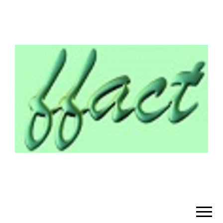
¡BIENVENIDO!
– FFACT