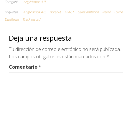
Categoría
Anglicismos 4.0
Etiquetas
Anglicismos 4.0.
Boreout
FFACT
Quiet ambition
Retail
To the
Excellence
Track record
Deja una respuesta
Tu dirección de correo electrónico no será publicada.
Los campos obligatorios están marcados con
*
Comentario
*