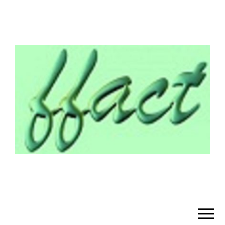
¡BIENVENIDO!
– FFACT