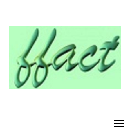
¡BIENVENIDO!
– FFACT