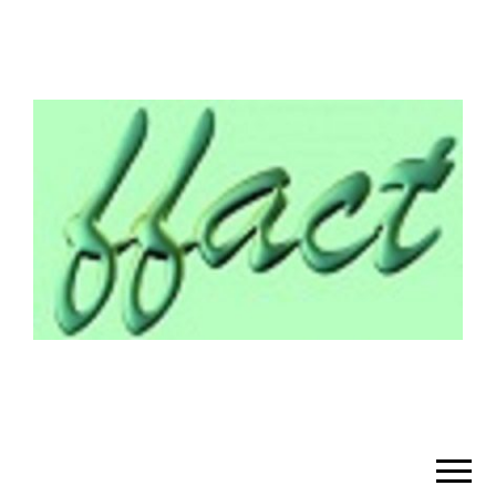
¡BIENVENIDO!
– FFACT