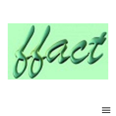
¡BIENVENIDO!
– FFACT