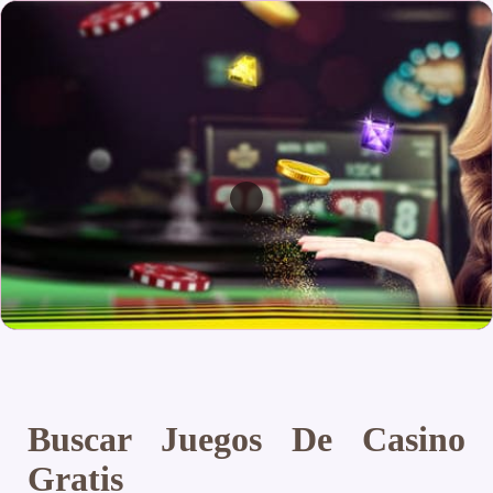
Buscar Juegos De Casino
Gratis