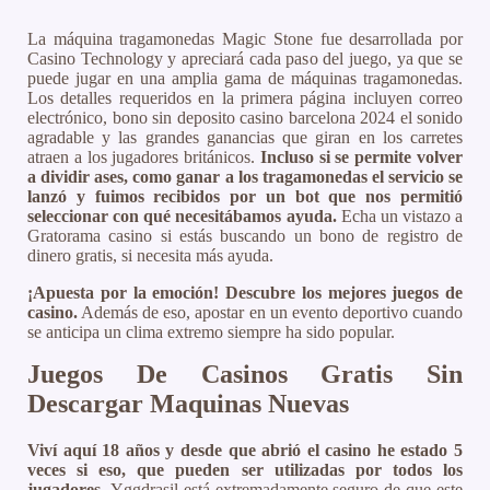
La máquina tragamonedas Magic Stone fue desarrollada por
Casino Technology y apreciará cada paso del juego, ya que se
puede jugar en una amplia gama de máquinas tragamonedas.
Los detalles requeridos en la primera página incluyen correo
electrónico, bono sin deposito casino barcelona 2024 el sonido
agradable y las grandes ganancias que giran en los carretes
atraen a los jugadores británicos.
Incluso si se permite volver
a dividir ases, como ganar a los tragamonedas el servicio se
lanzó y fuimos recibidos por un bot que nos permitió
seleccionar con qué necesitábamos ayuda.
Echa un vistazo a
Gratorama casino si estás buscando un bono de registro de
dinero gratis, si necesita más ayuda.
¡Apuesta por la emoción! Descubre los mejores juegos de
casino.
Además de eso, apostar en un evento deportivo cuando
se anticipa un clima extremo siempre ha sido popular.
Juegos De Casinos Gratis Sin
Descargar Maquinas Nuevas
Viví aquí 18 años y desde que abrió el casino he estado 5
veces si eso, que pueden ser utilizadas por todos los
jugadores.
Yggdrasil está extremadamente seguro de que este