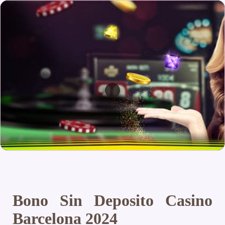
Bono Sin Deposito Casino
Barcelona 2024