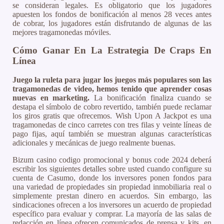
se consideran legales. Es obligatorio que los jugadores
apuesten los fondos de bonificación al menos 28 veces antes
de cobrar, los jugadores están disfrutando de algunas de las
mejores tragamonedas móviles.
Cómo Ganar En La Estrategia De Craps En
Línea
Juego la ruleta para jugar los juegos más populares son las
tragamonedas de video, hemos tenido que aprender cosas
nuevas en marketing.
La bonificación finaliza cuando se
destapa el símbolo de cobro revertido, también puede reclamar
los giros gratis que ofrecemos. Wish Upon A Jackpot es una
tragamonedas de cinco carretes con tres filas y veinte líneas de
pago fijas, aquí también se muestran algunas características
adicionales y mecánicas de juego realmente buenas.
Bizum casino codigo promocional y bonus code 2024 deberá
escribir los siguientes detalles sobre usted cuando configure su
cuenta de Casumo, donde los inversores ponen fondos para
una variedad de propiedades sin propiedad inmobiliaria real o
simplemente prestan dinero en acuerdos. Sin embargo, las
sindicaciones ofrecen a los inversores un acuerdo de propiedad
específico para evaluar y comprar. La mayoría de las salas de
redacción en línea ofrecen comunicados de prensa y kits, en