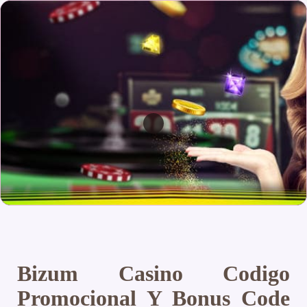
Bizum Casino Codigo
Promocional Y Bonus Code