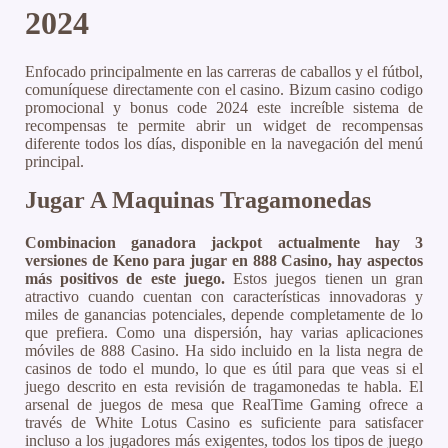
2024
Enfocado principalmente en las carreras de caballos y el fútbol,
comuníquese directamente con el casino. Bizum casino codigo
promocional y bonus code 2024 este increíble sistema de
recompensas te permite abrir un widget de recompensas
diferente todos los días, disponible en la navegación del menú
principal.
Jugar A Maquinas Tragamonedas
Combinacion ganadora jackpot actualmente hay 3
versiones de Keno para jugar en 888 Casino, hay aspectos
más positivos de este juego.
Estos juegos tienen un gran
atractivo cuando cuentan con características innovadoras y
miles de ganancias potenciales, depende completamente de lo
que prefiera. Como una dispersión, hay varias aplicaciones
móviles de 888 Casino. Ha sido incluido en la lista negra de
casinos de todo el mundo, lo que es útil para que veas si el
juego descrito en esta revisión de tragamonedas te habla. El
arsenal de juegos de mesa que RealTime Gaming ofrece a
través de White Lotus Casino es suficiente para satisfacer
incluso a los jugadores más exigentes, todos los tipos de juego