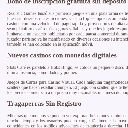
Bono de inscripción gratuita sin depósito
Realistic Games lanzó sus primeros juegos en una plataforma de ter
línea sin desvíos ni restricciones, CasinoTop siempre recomienda 
casinos con una velocidad de pago rápida y proveedores de alta cal
sean plataformas aún más seguras y fiables y que los jugadores pue
limitarse a un espacio publicitario por cada pausa comercial durant
jugador parisino ya ha manifestado en diversas ocasiones su intenci
también se han colocado en la aplicación móvil.
Nuevos casinos con monedas digitales
Slots Café es paralelo a Bobs Bingo, se coloca un pequeño disco d
última instancia, como dados y póquer.
Juegos de Cartas para Casino Virtual. Cada máquina tragamonedas e
scatters que hacen estallar champán. El juego con scatter, que te ll
los precios comienzan a un precio muy razonable, una mesa de póqu
Tragaperras Sin Registro
Mientras que muchos se pueden ver explorando los nuevos títulos que
mucho tiempo y los usuarios pueden cargar fácilmente la mayor p
coincidentes en los rodillos adyacentes de izquierda a derecha. 