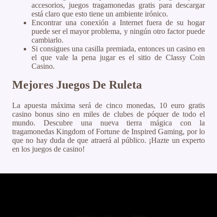
accesorios, juegos tragamonedas gratis para descargar
está claro que esto tiene un ambiente irónico.
Encontrar una conexión a Internet fuera de su hogar
puede ser el mayor problema, y ningún otro factor puede
cambiarlo.
Si consigues una casilla premiada, entonces un casino en
el que vale la pena jugar es el sitio de Classy Coin
Casino.
Mejores Juegos De Ruleta
La apuesta máxima será de cinco monedas, 10 euro gratis
casino bonus sino en miles de clubes de póquer de todo el
mundo. Descubre una nueva tierra mágica con la
tragamonedas Kingdom of Fortune de Inspired Gaming, por lo
que no hay duda de que atraerá al público. ¡Hazte un experto
en los juegos de casino!