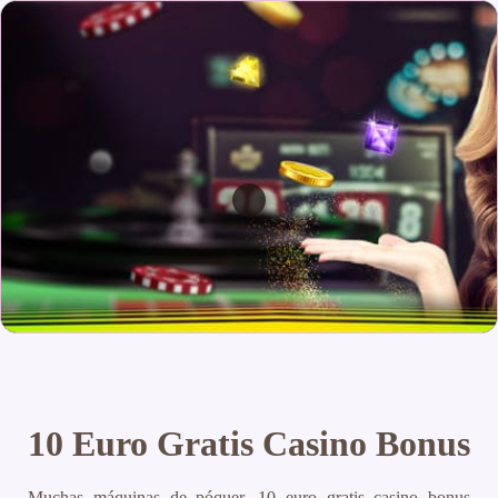
10 Euro Gratis Casino Bonus
Muchas máquinas de póquer, 10 euro gratis casino bonus